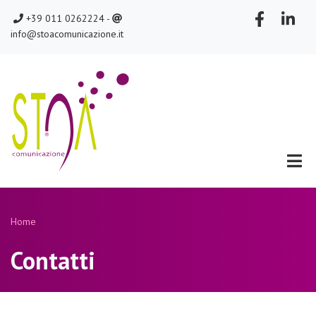
Salta
chiamaci
scrivici
+39 011 0262224 -
al
info@stoacomunicazione.it
contenuto
principale
Home
Briciole
Contatti
di
pane