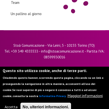
Team
Un pallino al giorno
Stoà Comunicazione - Via Leinì, 5 - 10155 Torino (TO)
Tel. +39 349 4355533 - info@stoacomunicazione.it - Partita IVA:
08599930016
Privacy
Questo sito utilizza cookie, anche di terze parti.
Termini d'uso e note legali
Chiudendo questo banner, scorrendo questa pagina, cliccando su un link o
proseguendo la navigazione in altra maniera, acconsenti all’uso dei
Contatti
cookie.Se vuoi saperne di più o negare il consenso a tutti o ad alcuni
Maggiori informazioni
cookie, consulta la nostra
Informativa Privacy.
Accetta
No, ulteriori informazioni.