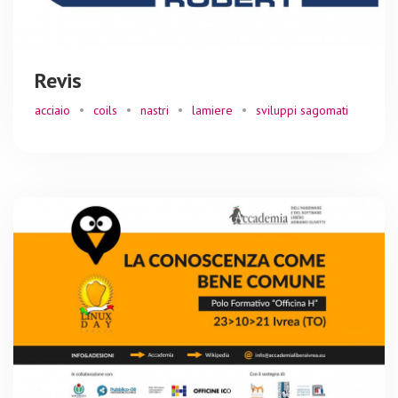
Revis
acciaio
coils
nastri
lamiere
sviluppi sagomati