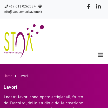
Salta
chiamaci
scrivici
+39 011 0262224 -
al
info@stoacomunicazione.it
contenuto
principale
Home
Lavori
Briciole
Lavori
di
pane
I nostri lavori sono opere artigianali, frutto
dell’ascolto, dello studio e della creazione