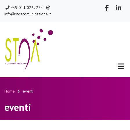
Salta
chiamaci
scrivici
+39 011 0262224 -
al
info@stoacomunicazione.it
contenuto
principale
Home
eventi
Briciole
eventi
di
pane