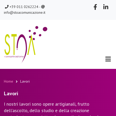
Salta
chiamaci
scrivici
+39 011 0262224 -
al
info@stoacomunicazione.it
contenuto
principale
Home
Lavori
Briciole
Lavori
di
pane
I nostri lavori sono opere artigianali, frutto
dell’ascolto, dello studio e della creazione