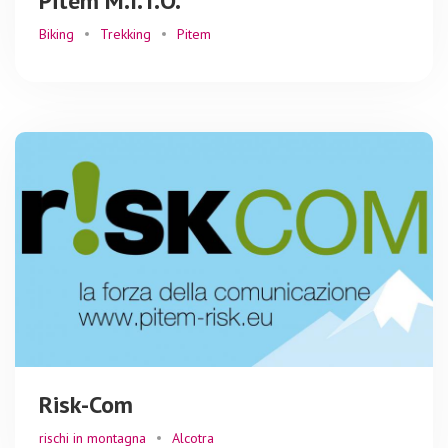
Pitem M.I.T.O.
Biking
Trekking
Pitem
Risk-Com
rischi in montagna
Alcotra