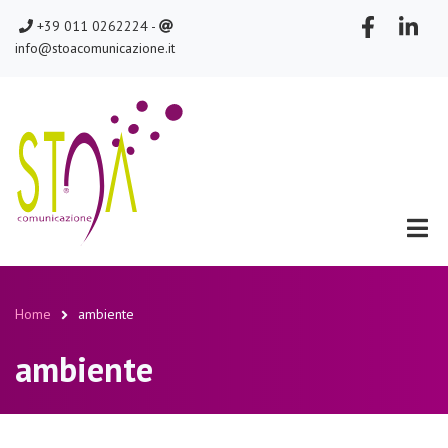
Salta
chiamaci
scrivici
+39 011 0262224 -
al
info@stoacomunicazione.it
contenuto
principale
Home
ambiente
Briciole
ambiente
di
pane