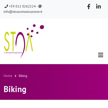
Salta
chiamaci
scrivici
+39 011 0262224 -
al
info@stoacomunicazione.it
contenuto
principale
Home
Biking
Briciole
Biking
di
pane