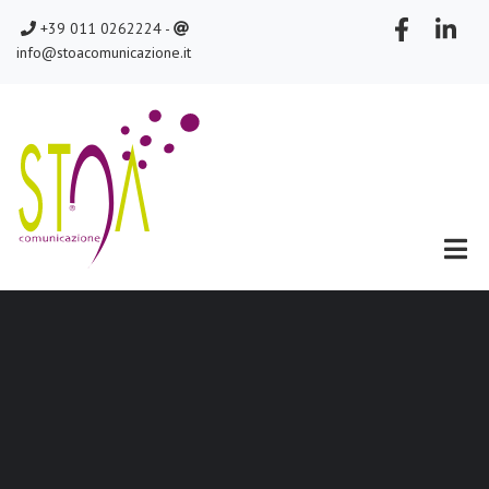
Salta
chiamaci
scrivici
+39 011 0262224 -
al
info@stoacomunicazione.it
contenuto
principale