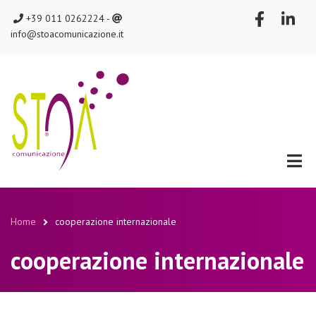
Salta
chiamaci
scrivici
+39 011 0262224 -
al
info@stoacomunicazione.it
contenuto
principale
Home
cooperazione internazionale
Briciole
cooperazione internazionale
di
pane