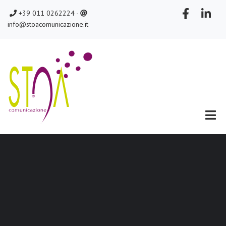
Salta
chiamaci
scrivici
+39 011 0262224 -
al
info@stoacomunicazione.it
contenuto
principale