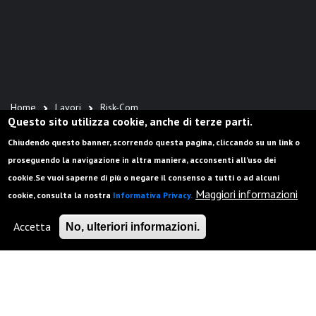
Home
Lavori
Risk-Com
Briciole
Questo sito utilizza cookie, anche di terze parti.
Risk-Com
di
Chiudendo questo banner, scorrendo questa pagina, cliccando su un link o
proseguendo la navigazione in altra maniera, acconsenti all’uso dei
pane
cookie.Se vuoi saperne di più o negare il consenso a tutti o ad alcuni
Maggiori informazioni
La comunicazione del rischio in montagna
cookie, consulta la nostra
Informativa Privacy.
Accetta
No, ulteriori informazioni.