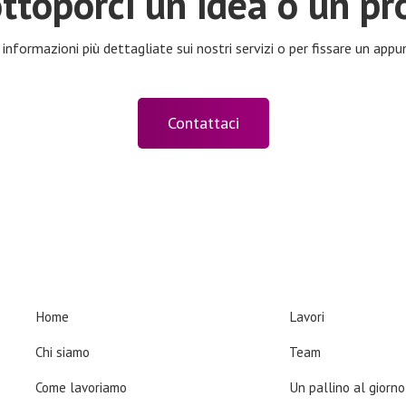
ottoporci un'idea o un pr
 informazioni più dettagliate sui nostri servizi o per fissare un ap
Contattaci
Company
Products
Home
Lavori
Chi siamo
Team
Come lavoriamo
Un pallino al giorno