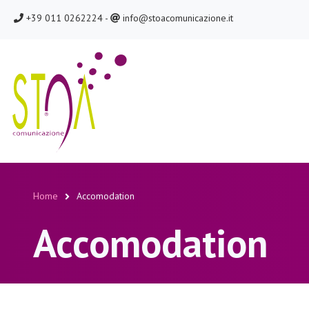
Salta
chiamaci
scrivici
+39 011 0262224 -
info@stoacomunicazione.it
al
contenuto
principale
Home
Accomodation
Briciole
Accomodation
di
pane