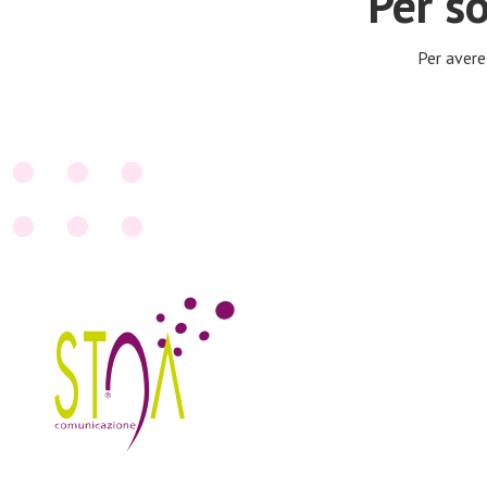
Per s
Per avere